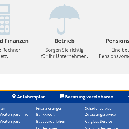
d Finanzen
Betrieb
Pension
e Rechner
Sorgen Sie richtig
Eine bet
etz.
für Ihr Unternehmen.
Pensionsvorso
Anfahrtsplan
Beratung vereinbaren
ren
Finanzierungen
Schadenservice
-Weitersparen fix
Bankkredit
Zulassungsservice
-Weitersparen
Bauspardarlehen
Carglass Service
l
Förderungen
VIP Schadenservice