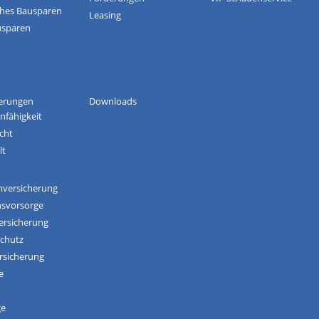
ches Bausparen
Leasing
usparen
herungen
Downloads
nfähigkeit
icht
lt
nversicherung
nsvorsorge
ersicherung
schutz
rsicherung
e
ge