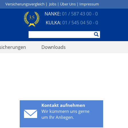
Versicherungsvergleich
|
Jobs
|
Über Uns
|
Impressum
NANKE:
01 / 587 43 00 - 0
KULKA:
01 / 545 04 50 - 0
sicherungen
Downloads
Kontakt aufnehmen
Wir kümmern uns gerne
um Ihr Anliegen.