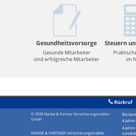
Gesundheitsvorsorge
Steuern un
Gesunde Mitarbeiter
Praktisch
sind erfolgreiche Mitarbeiter
im N
Rückruf
© 2026 Nanke & Partner Versicherungsmakler
Bauspa
GmbH
4-Jahre
4-Jahre
NANKE & PARTNER Versicherungsmakler
variabe