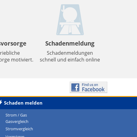
svorsorge
Schadenmeldung
riebliche
Schadenmeldungen
rge motiviert.
schnell und einfach online
Schaden
melden
Strom / Gas
Gasvergleich
Stromvergleich
Vermögen