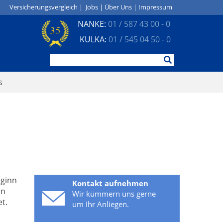
Versicherungsvergleich
|
Jobs
|
Über Uns
|
Impressum
NANKE:
01 / 587 43 00 - 0
KULKA:
01 / 545 04 50 - 0
s
eginn
Kontakt aufnehmen
en
Wir kümmern uns gerne
t.
um Ihr Anliegen.