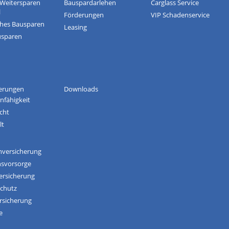
-Weitersparen
Bauspardarlehen
Carglass Service
l
Förderungen
VIP Schadenservice
ches Bausparen
Leasing
usparen
herungen
Downloads
nfähigkeit
icht
lt
nversicherung
nsvorsorge
ersicherung
schutz
rsicherung
e