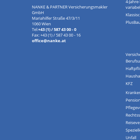
4-Jahre
NANKE & PARTNER Versicherungsmakler
variabe
GmbH
Klassis
Mariahilfer Straße 47/3/11
PlusBa
1060 Wien
Tel:
+43 (1) / 587 43 00 - 0
Fax: +43 (1) / 587 43 00 - 16
office@nanke.at
Versic
Berufsu
Haftpfl
Hausha
KFZ
Kranke
Pensio
Pflegev
Rechts
Reiseve
Speziell
Unfall