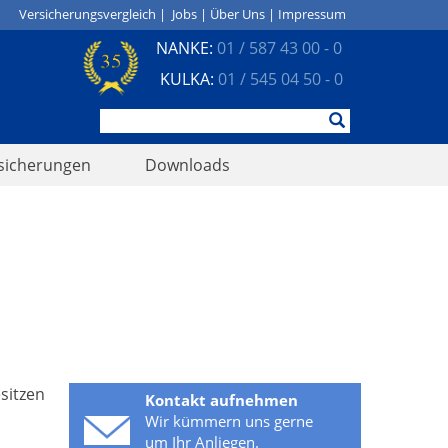
Versicherungsvergleich
|
Jobs
|
Über Uns
|
Impressum
NANKE:
01 / 587 43 00 - 0
KULKA:
01 / 545 04 50 - 0
sicherungen
Downloads
sitzen
Kontakt aufnehmen
Wir kümmern uns gerne
um Ihr Anliegen.